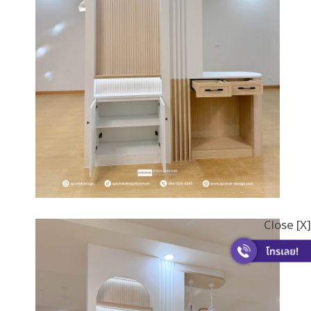
Close [X]