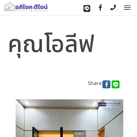
To
nav
คุณโอลีฟ
Share