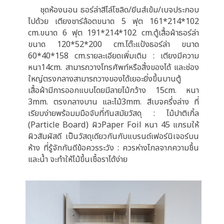
ชุดห้องนอน ธอร์ล่าสีไล์โซลิด/ยีนส์เข้ม/เบจประกอบ
ไปด้วย เตียงชาร์ล้อตขนาด 5 ฟุต 161*214*102
cm.ขนาด 6 ฟุต 191*214*102 cm.ตู้เสื้อผ้าธอร์ล่า
ขนาด 120*52*200 cm.โต๊ะแป้งธอร์ล่า ขนาด
60*40*158 cm.รายละเอียดเพิ่มเติม : เตียงมีความ
หนา14cm. สามารถวางโทรศัพท์หรือสิ้งของได้ และช่อง
ใหญ่ตรงกลางสามารถวางของได้เยอะยิ่งขึ้นบานตู้
เสื้อผ้ามีการออกแบบโดยมีลายไม้กว้าง 15cm. หนา
3mm. ตรงกลางบาน และไม้3mm. สีเบจครึ่งล่าง ที่
เรียบง่ายพร้อมมมือจับที่ทันสมัยวัสดุ : ไม้ปาติเกิ้ล
(Particle Board) ผิวPaper Foil หนา 45 แกรมให้
ผิวสัมผัสดี เป็นวัสดุเดียวกันกับแบรนด์เฟอร์นิเจอร์บน
ห้าง ที่รู้จักกันดีข้อควรระวัง : ควรห่างไกลจากความชื้น
และน้ำ จะทำให้ไม้ขึ้นเชื้อราได้ง่าย