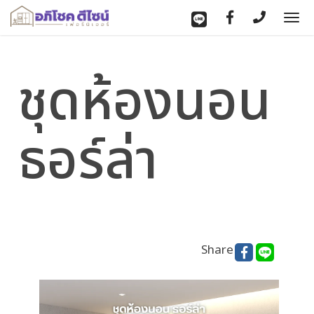
To
nav
ชุดห้องนอน
ธอร์ล่า
Share