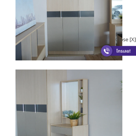
Close [X]