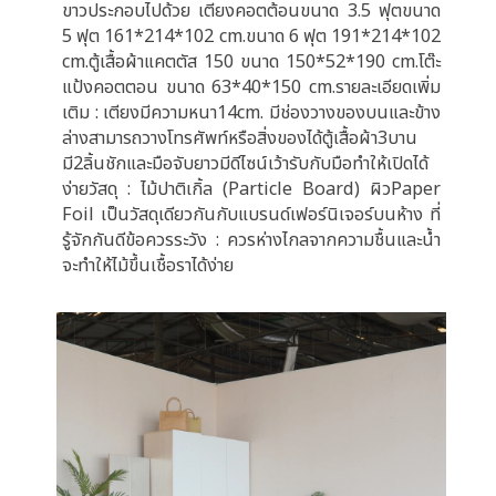
ขาวประกอบไปด้วย เตียงคอตต้อนขนาด 3.5 ฟุตขนาด
5 ฟุต 161*214*102 cm.ขนาด 6 ฟุต 191*214*102
cm.ตู้เสื้อผ้าแคตตัส 150 ขนาด 150*52*190 cm.โต๊ะ
แป้งคอตตอน ขนาด 63*40*150 cm.รายละเอียดเพิ่ม
เติม : เตียงมีความหนา14cm. มีช่องวางของบนและข้าง
ล่างสามารถวางโทรศัพท์หรือสิ่งของได้ตู้เสื้อผ้า3บาน
มี2ลิ้นชักและมือจับยาวมีดีไซน์เว้ารับกับมือทำให้เปิดได้
ง่ายวัสดุ : ไม้ปาติเกิ้ล (Particle Board) ผิวPaper
Foil เป็นวัสดุเดียวกันกับแบรนด์เฟอร์นิเจอร์บนห้าง ที่
รู้จักกันดีข้อควรระวัง : ควรห่างไกลจากความชื้นและน้ำ
จะทำให้ไม้ขึ้นเชื้อราได้ง่าย