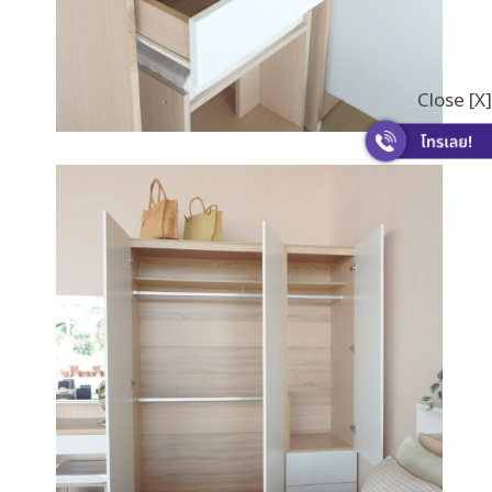
Close [X]