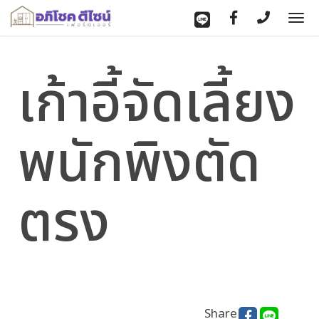
To
nav
เก้าอี้จัดเลี้ยง
พนักพิงตัด
ตรง
Share