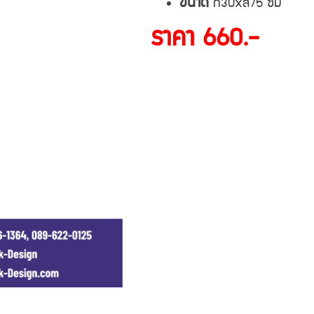
ขนาด
ก30xส75 ซม
ราคา 660.-