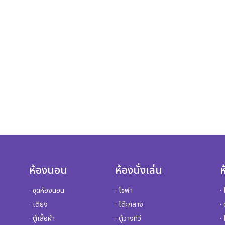
ห้องนอน
ห้องนั่งเล่น
· ชุดห้องนอน
· โซฟา
·
· เตียง
· โต๊ะกลาง
· 
· ตู้เสื้อผ้า
· ตู้วางทีวี
·