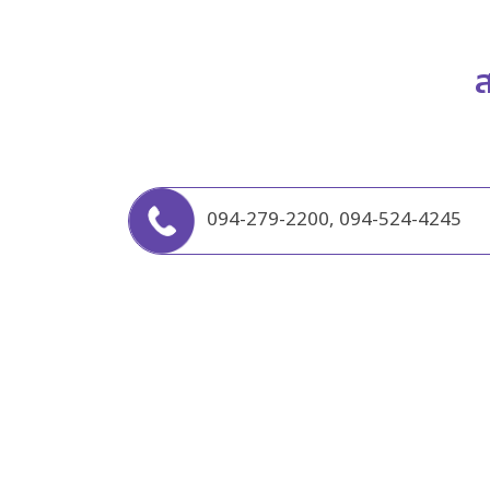
ส
094-279-2200
,
094-524-4245