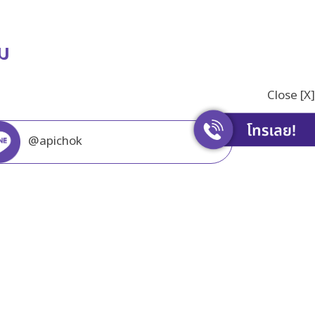
ิม
Close [X]
@apichok