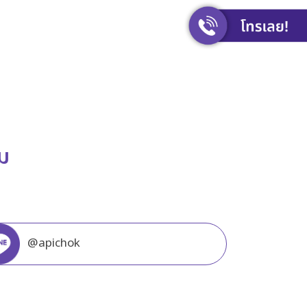
ิม
@apichok