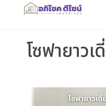
โซฟายาวเดี