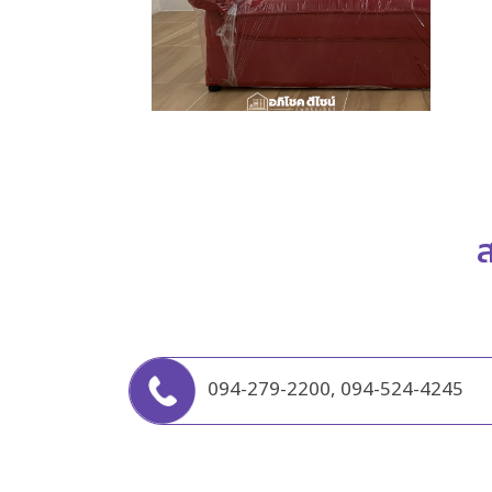
ส
094-279-2200
,
094-524-4245