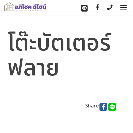
To
nav
โต๊ะบัตเตอร์
ฟลาย
Share