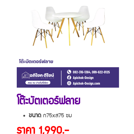
โต๊ะบัตเตอร์ฟลาย
ขนาด
ก75xส75 ซม
ราคา 1,990.-