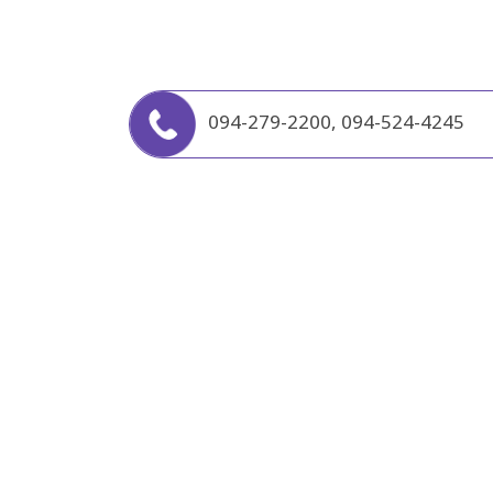
094-279-2200
,
094-524-4245