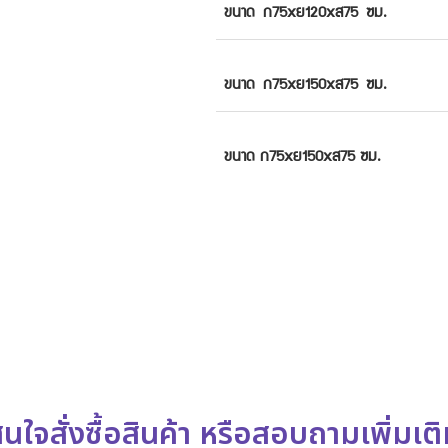
ขนาด
ก75xย120xส75
ซม.
ขนาด
ก75xย150xส75
ซม.
ขนาด
ก75xย150xส75
ซม.
นใจสั่งซื้อสินค้า หรือสอบถามเพิ่มเต