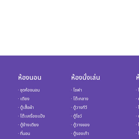
ห้องนอน
ห้องนั่งเล่น
· ชุดห้องนอน
· โซฟา
·
· เตียง
· โต๊ะกลาง
· 
· ตู้เสื้อผ้า
· ตู้วางทีวี
·
· โต๊ะเครื่องแป้ง
· ตู้โชว์
·
· ตู้ข้างเตียง
· ตู้วางของ
· 
· ที่นอน
· ตู้รองเท้า
· 