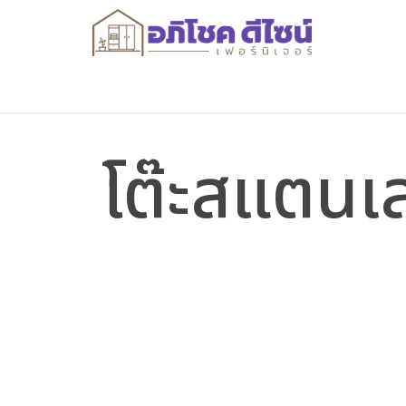
โต๊ะสแตนเ