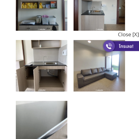
Close [X]