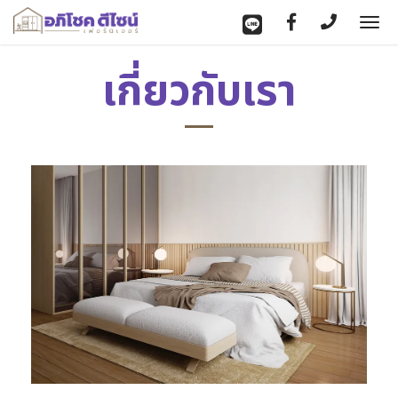
To
nav
เกี่ยวกับเรา